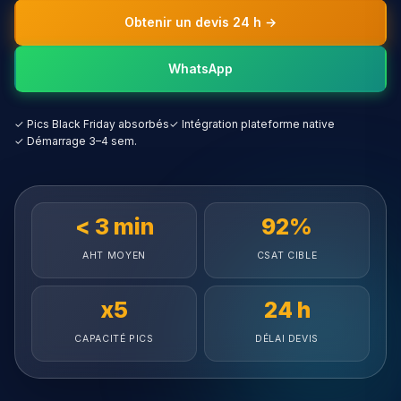
Obtenir un devis 24 h →
WhatsApp
✓ Pics Black Friday absorbés
✓ Intégration plateforme native
✓ Démarrage 3–4 sem.
< 3 min
92%
AHT MOYEN
CSAT CIBLE
x5
24 h
CAPACITÉ PICS
DÉLAI DEVIS